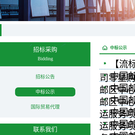
中标公示
招标采购
Bidding
【流
中国
司零星
招标公告
中国
邮区中
中标公示
中国
邮区中
国际贸易代理
中国
运服务项
中国
运服务项
联系我们