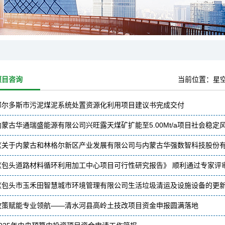
项目咨询
当前位置：
星空
鄂尔多斯市污泥煤泥系统处置资源化利用项目建议书完成交付
内蒙古华通瑞盛能源有限公司兴旺露天煤矿扩能至5.00Mt/a项目社会稳
《关于内蒙古和林格尔新区产业发展有限公司与内蒙古华强数智科技股份
《包头道路材料循环利用加工中心项目可行性研究报告》 顺利通过专家评
《包头市玉禾田智慧城市环境管理有限公司生活垃圾清运及设施设备的更
政策赋能专业领航——清水河县高岭土技改项目资金申报圆满落地