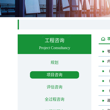
工程咨询
Project Consultancy
规划
项目咨询
评估咨询
全过程咨询