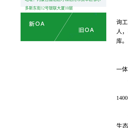
多斯东街12号银联大厦10层
询工
人，
库。
一体
14
生