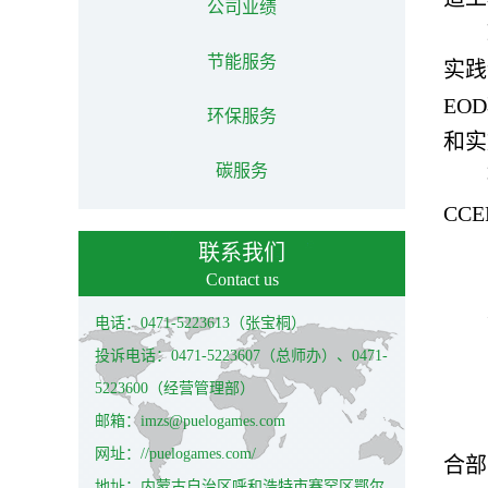
公司业绩
节能服务
实践
EO
环保服务
和实
碳服务
CC
联系我们
Contact us
电话：0471-5223613（张宝桐）
投诉电话：0471-5223607（总师办）、0471-
5223600（经营管理部）
邮箱：imzs@puelogames.com
网址：//puelogames.com/
合部
地址：内蒙古自治区呼和浩特市赛罕区鄂尔