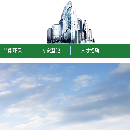
节能环保
专家登记
人才招聘