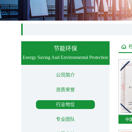
节能环保
Energy Saving And Environmental Protection
公司简介
资质荣誉
行业地位
专业团队
中