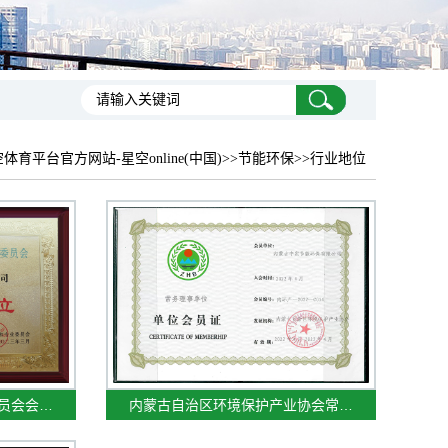
体育平台官方网站-星空online(中国)
>>节能环保>>行业地位
员会会…
内蒙古自治区环境保护产业协会常…