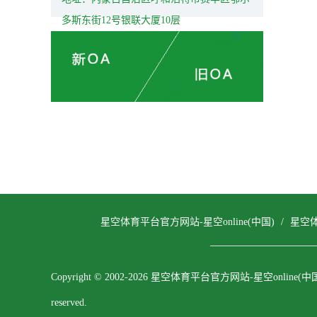
多斯东街12号银联大厦10层
星空体育平台官方网站-星空online(中国)
/
星空体
Copyright © 2002-2026 星空体育平台官方网站-星空online(中国) A
reserved.