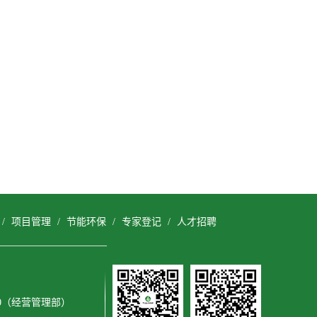
/
项目管理
/
节能环保
/
专家登记
/
人才招聘
3600（经营管理部）