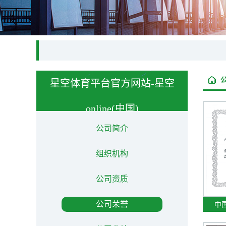
星空体育平台官方网站-星空
online(中国)
About us
公司简介
组织机构
公司资质
公司荣誉
中