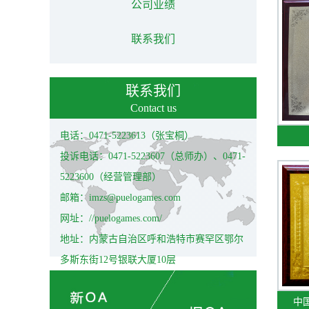
公司业绩
联系我们
联系我们
Contact us
电话：0471-5223613（张宝桐）
投诉电话：0471-5223607（总师办）、0471-
5223600（经营管理部）
邮箱：imzs@puelogames.com
网址：//puelogames.com/
地址：内蒙古自治区呼和浩特市赛罕区鄂尔
多斯东街12号银联大厦10层
中