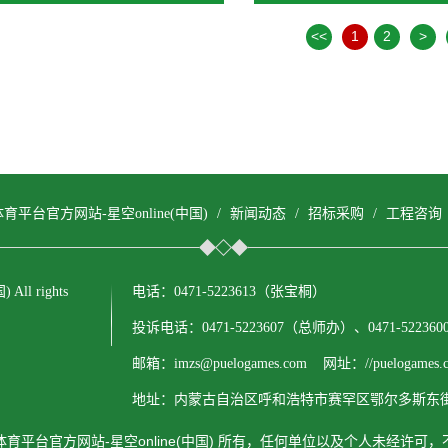
<<
1
2
>
育平台官方网站-星空online(中国)
/
新闻动态
/
招标采购
/
工程咨询
ll rights
电话：0471-5223613（张宝桐）
投诉电话：0471-5223607（总师办）、0471-522
邮箱：imzs@puelogames.com 网址：//puelogames.c
地址：内蒙古自治区呼和浩特市赛罕区鄂尔多斯东街1
育平台官方网站-星空online(中国) 所有，任何单位以及个人未经许可