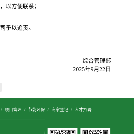
态，以方便联系；
公司予以追责。
综合管理部
2025年9月22日
/
项目管理
/
节能环保
/
专家登记
/
人才招聘