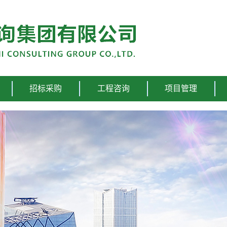
招标采购
工程咨询
项目管理