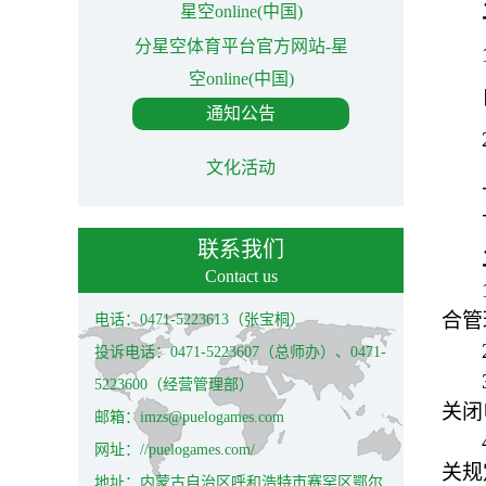
星空online(中国)
分星空体育平台官方网站-星
空online(中国)
通知公告
文化活动
联系我们
Contact us
合管
电话：0471-5223613（张宝桐）
投诉电话：0471-5223607（总师办）、0471-
5223600（经营管理部）
关闭
邮箱：imzs@puelogames.com
网址：//puelogames.com/
关规
地址：内蒙古自治区呼和浩特市赛罕区鄂尔