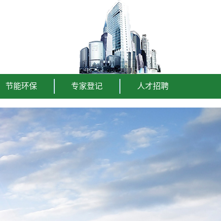
节能环保
专家登记
人才招聘