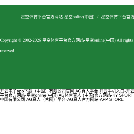
星空体育平台官方网站-星空online(中国)
/
星空体育平台官方网
Copyright © 2002-2026 星空体育平台官方网站-星空online(中国) All rights
reserved.
开云电子app下载（中国）有限公司官网
AG真人平台
开云手机入口-开
平台官方网站-星空online(中国)
AG体育真人·(中国)官方网站-KY SPORT
中国有限公司
AG真人（官网）平台-AG真人官方网站-APP STORE