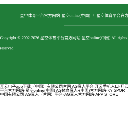
星空体育平台官方网站-星空online(中国)
/
星空体育平台官方网
Copyright © 2002-2026 星空体育平台官方网站-星空online(中国) All rights
reserved.
开云电子app下载（中国）有限公司官网
AG真人平台
开云手机入口-开
平台官方网站-星空online(中国)
AG体育真人·(中国)官方网站-KY SPORT
中国有限公司
AG真人（官网）平台-AG真人官方网站-APP STORE