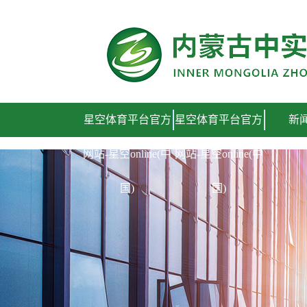
星空体育平台官方网站-星空online(中国)
星空体育平台官方
星空体育平台官方
新
网站-星空online(中
网站-星空online(中
国)
国)