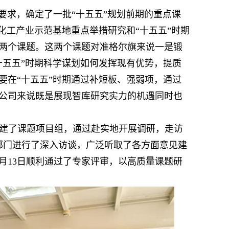
要求，确定了一批“十五五”规划前期的重点课
化工产业示范基地重点举措研究和“十五五”时期
两个课题。这两个课题对准格尔旗来说一是锻
十五五”时期科学谋划如何发挥现有优势，提质
要在“十五五”时期通过补短板、强弱项，通过
公司来说既是展现智库研究实力的机遇同时也
建了课题项目组，通过赴实地开展调研，走访
部门进行了深入访谈，广泛听取了各方面意见建
2月13日顺利通过了专家评审，以高质量课题研