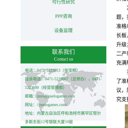
可行性研究
PPP咨询
题，
准格
设备监理
长板
升级
联系我们
二产
Contact us
充满
电话：0471-5223613（张宝桐）
投诉电话：0471-5223607（总师办）、0471-
了准
5223600（经营管理部）
议，
邮箱：imzs@puelogames.com
究支
网址：//puelogames.com/
地址：内蒙古自治区呼和浩特市赛罕区鄂尔
多斯东街12号银联大厦10层