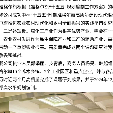
准格尔旗根据《准格尔旗“十五五”规划编制工作方案》的
我公司成功中标“十五五”时期准格尔旗高质量建设现代煤
尔旗推进农业农村现代化和乡村全面振兴的实践举措研究
，二是补短板。煤化工产业作为根基优势产业，需要在“
；农业农村发展作为民生保障产业和二产的辅助产业，需
带动一产重塑农业根基。高质量完成这两个课题研究对我
敬畏和挑战。
我公司执业人员郭娟丽、支青鹿，商务人员杨昊、韩起组
格尔旗10个苏木乡镇、2个工业园区和重点企业，并与各
历时近两个月高质量完成了课题研究成果，并于2024年1
撑高水平规划编制。