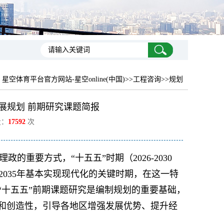
：
星空体育平台官方网站-星空online(中国)
>>工程咨询>>规划
展规划 前期研究课题简报
量：
17592
次
重要方式，“十五五”时期（2026-2030
035年基本实现现代化的关键时期，在这一特
“十五五”前期课题研究是编制规划的重要基础，
性和创造性，引导各地区增强发展优势、提升经