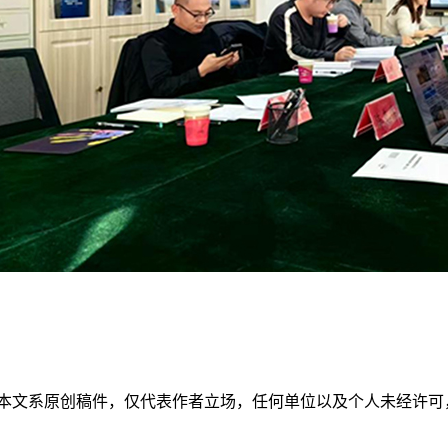
本文系原创稿件，仅代表作者立场，任何单位以及个人未经许可