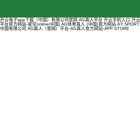
开云电子app下载（中国）有限公司官网
AG真人平台
开云手机入口-开
平台官方网站-星空online(中国)
AG体育真人·(中国)官方网站-KY SPORT
中国有限公司
AG真人（官网）平台-AG真人官方网站-APP STORE