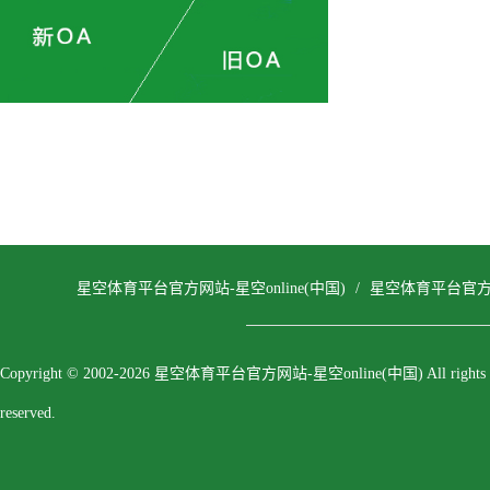
星空体育平台官方网站-星空online(中国)
/
星空体育平台官方网
Copyright © 2002-2026 星空体育平台官方网站-星空online(中国) All rights
reserved.