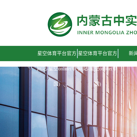
星空体育平台官方网站-星空online(中国)
星空体育平台官方
星空体育平台官方
新
网站-星空online(中
网站-星空online(中
国)
国)