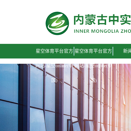
星空体育平台官方网站-星空online(中国)
星空体育平台官方
星空体育平台官方
新
网站-星空online(中
网站-星空online(中
国)
国)