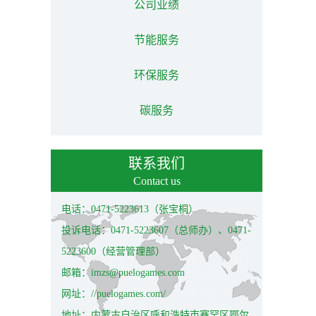
公司业绩
节能服务
环保服务
碳服务
联系我们
Contact us
电话：0471-5223613（张宝桐）
投诉电话：0471-5223607（总师办）、0471-
5223600（经营管理部）
邮箱：imzs@puelogames.com
网址：//puelogames.com/
地址：内蒙古自治区呼和浩特市赛罕区鄂尔