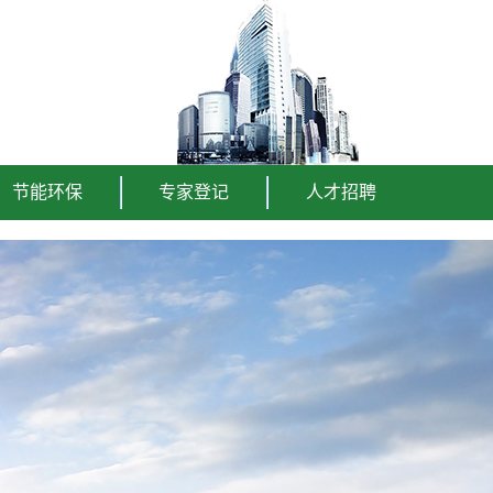
节能环保
专家登记
人才招聘