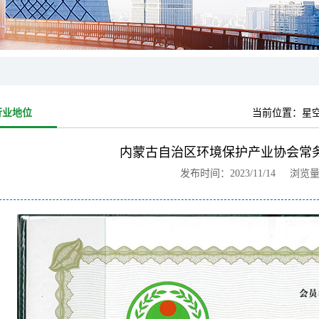
行业地位
当前位置：
星空
内蒙古自治区环境保护产业协会常
发布时间：2023/11/14 浏览